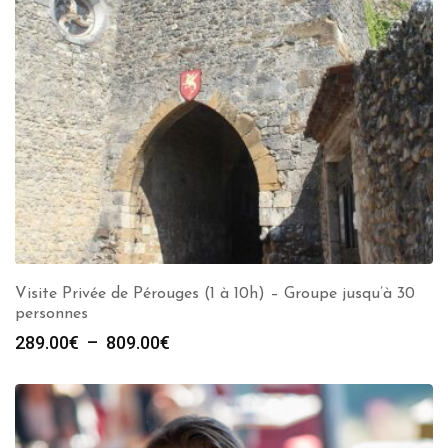
Visite Privée de Pérouges (1 à 10h) – Groupe jusqu’à 30
personnes
Plage
289.00
€
–
809.00
€
de
prix :
289.00€
à