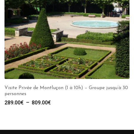
Visite Privée de Montluçon (1 à 10h) – Groupe jusqu’à 30
personnes
Plage
289.00
€
–
809.00
€
de
prix :
289.00€
à