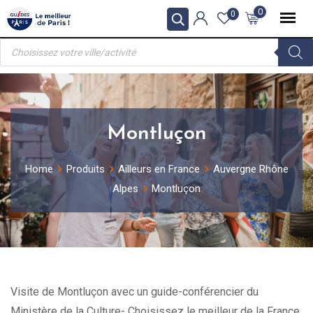
Skip
0
0
to
Recherche
content
de
produits
Montluçon
Home
Produits
Ailleurs en France
Auvergne Rhône
Alpes
Montluçon
Visite de Montluçon avec un guide-conférencier du
Ministère de la Culture- Choisissez le meilleur de la France