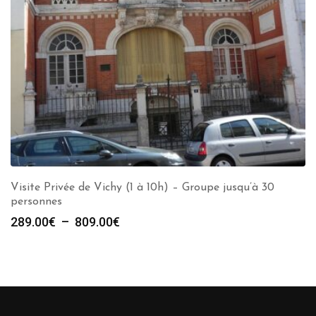
Visite Privée de Vichy (1 à 10h) – Groupe jusqu’à 30
personnes
Plage
289.00
€
–
809.00
€
de
prix :
289.00€
à
809.00€