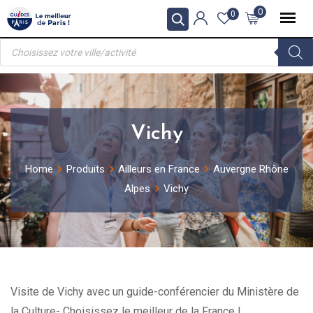
Skip
0
0
to
Recherche
content
de
produits
Vichy
Home
Produits
Ailleurs en France
Auvergne Rhône
Alpes
Vichy
Visite de Vichy avec un guide-conférencier du Ministère de
la Culture- Choisissez le meilleur de la France !