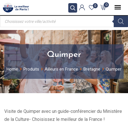
Skip
0
0
to
Recherche
content
de
produits
Quimper
Home
Produits
Ailleurs en France
Bretagne
Quimper
Visite de Quimper avec un guide-conférencier du Ministère
de la Culture- Choisissez le meilleur de la France !