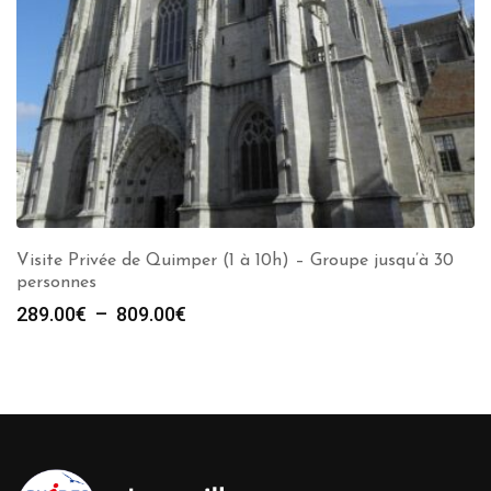
Visite Privée de Quimper (1 à 10h) – Groupe jusqu’à 30
personnes
Plage
289.00
€
–
809.00
€
de
prix :
289.00€
à
809.00€