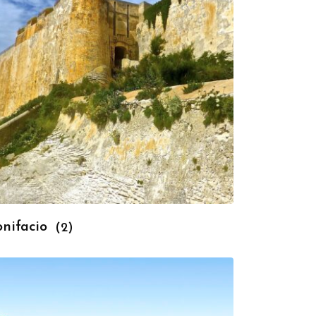
onifacio
(2)