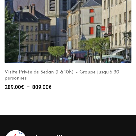
Visite Privée de Sedan (1 à 10h) – Groupe jusqu’à 30
personnes
Plage
289.00
€
–
809.00
€
de
prix :
289.00€
à
809.00€