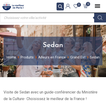
Skip
0
0
to
Recherche
content
de
produits
Sedan
Home
Produits
Ailleurs en France
Grand Est
Sedan
Visite de Sedan avec un guide-conférencier du Ministère
de la Culture- Choisissez le meilleur de la France !