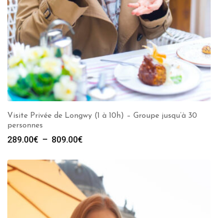
Visite Privée de Longwy (1 à 10h) – Groupe jusqu’à 30
personnes
Plage
289.00
€
–
809.00
€
de
prix :
289.00€
à
809.00€