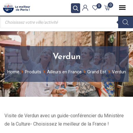
Skip
0
0
to
Recherche
content
de
produits
Verdun
Home
Produits
Ailleurs en France
Grand Est
Verdun
Visite de Verdun avec un guide-conférencier du Ministère
de la Culture- Choisissez le meilleur de la France !