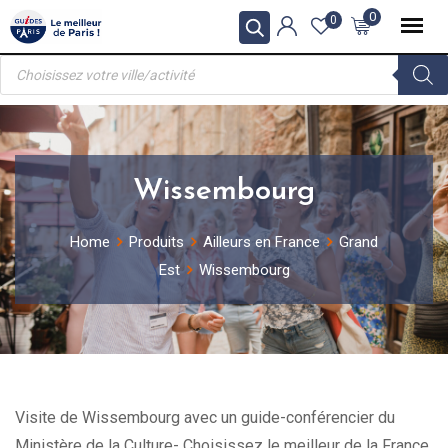
Skip
0
0
to
Recherche
content
de
produits
Wissembourg
Home
Produits
Ailleurs en France
Grand
Est
Wissembourg
Visite de Wissembourg avec un guide-conférencier du
Ministère de la Culture- Choisissez le meilleur de la France