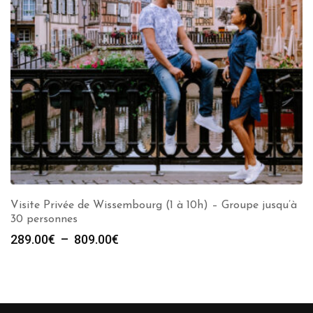
Visite Privée de Wissembourg (1 à 10h) – Groupe jusqu’à
30 personnes
Plage
289.00
€
–
809.00
€
de
prix :
289.00€
à