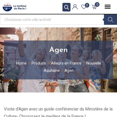
Skip
0
0
to
Recherche
content
de
produits
Agen
Home
Produits
Ailleurs en France
Nouvelle
Aquitaine
Agen
Visite d’Agen avec un guide-conférencier du Ministère de la
Culture- Choisissez le meilleur de la France !