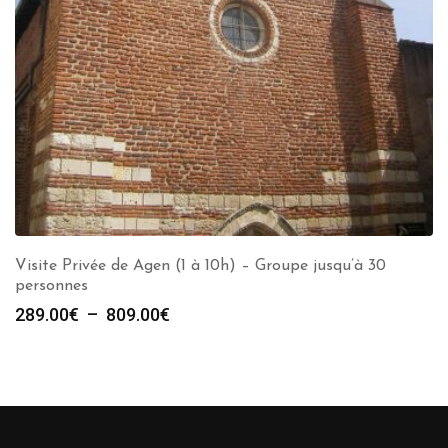
Visite Privée de Agen (1 à 10h) – Groupe jusqu’à 30
personnes
Plage
289.00
€
–
809.00
€
de
prix :
289.00€
à
809.00€