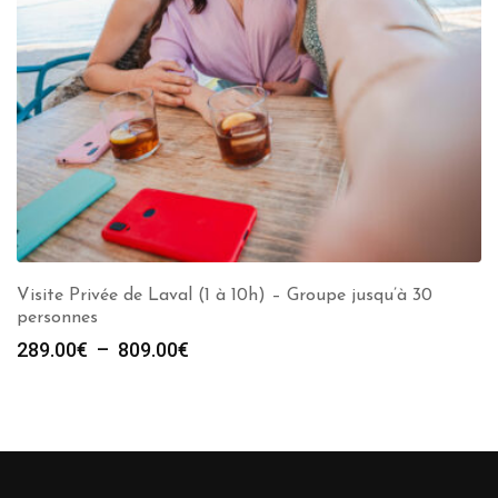
Visite Privée de Laval (1 à 10h) – Groupe jusqu’à 30
personnes
Plage
289.00
€
–
809.00
€
de
prix :
289.00€
à
809.00€