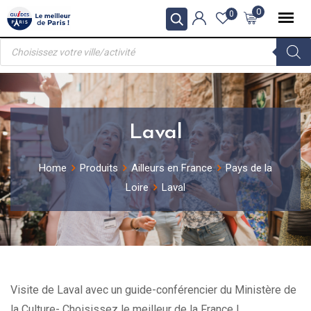
Skip
0
0
to
Recherche
content
de
produits
Laval
Home
Produits
Ailleurs en France
Pays de la
Loire
Laval
Visite de Laval avec un guide-conférencier du Ministère de
la Culture- Choisissez le meilleur de la France !