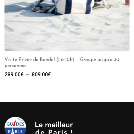
Visite Privée de Bandol (1 à 10h) – Groupe jusqu’à 30
personnes
Plage
289.00
€
–
809.00
€
de
prix :
289.00€
à
809.00€