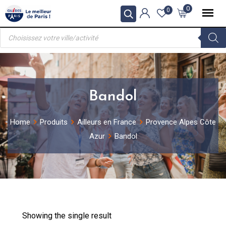
Skip
0
0
to
Recherche
content
de
produits
Bandol
Home
Produits
Ailleurs en France
Provence Alpes Côte
Azur
Bandol
Showing the single result