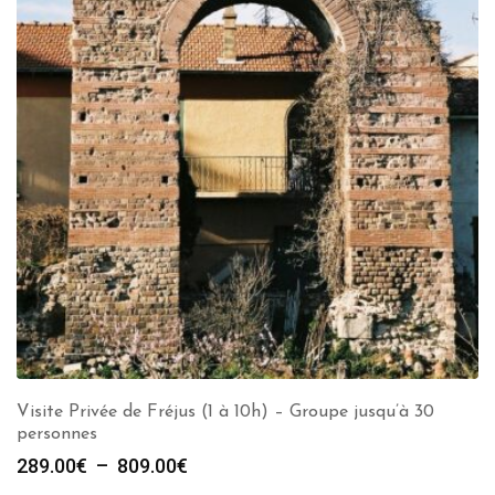
Visite Privée de Fréjus (1 à 10h) – Groupe jusqu’à 30
personnes
Plage
289.00
€
–
809.00
€
de