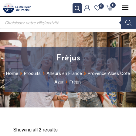
Skip
0
0
to
Recherche
content
de
produits
Fréjus
Home
Produits
Ailleurs en France
Provence Alpes Côte
Azur
Fréjus
Showing all 2 results