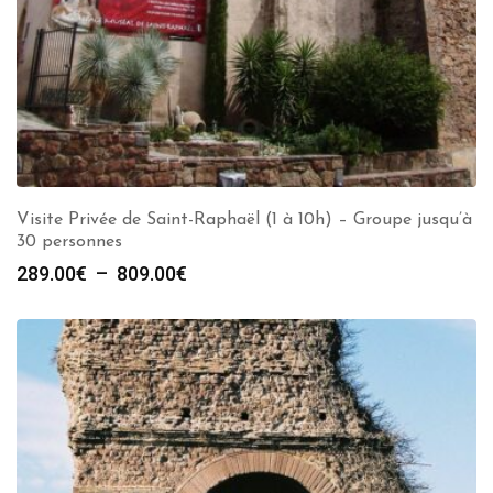
Visite Privée de Saint-Raphaël (1 à 10h) – Groupe jusqu’à
30 personnes
Plage
289.00
€
–
809.00
€
de
prix :
289.00€
à
809.00€