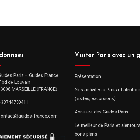
prix :
289.00€
à
809.00€
données
Visiter Paris avec un 
Guides Paris – Guides France
Présentation
7 bd de Louvain
13008 MARSEILLE (FRANCE)
Nos activités à Paris et alentou
(visites, excursions)
+33744750411
Annuaire des Guides Paris
contact@guides-france.com
Le meilleur de Paris et alentou
bons plans