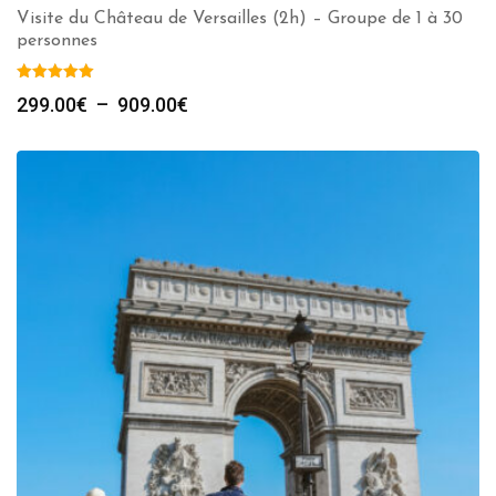
Visite du Château de Versailles (2h) – Groupe de 1 à 30
personnes
Plage
299.00
€
–
909.00
€
de
prix :
299.00€
à
909.00€