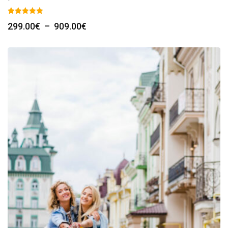
Plage
299.00
€
–
909.00
€
de
prix :
299.00€
à
909.00€