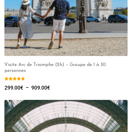
Visite Arc de Triomphe (2h) – Groupe de 1 à 30
personnes
Plage
299.00
€
–
909.00
€
de
prix :
299.00€
à
909.00€