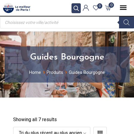
Skip
0
0
to
Recherche
content
de
produits
Guides Bourgogne
Home
Produits
Guides Bourgogne
Showing all 7 results