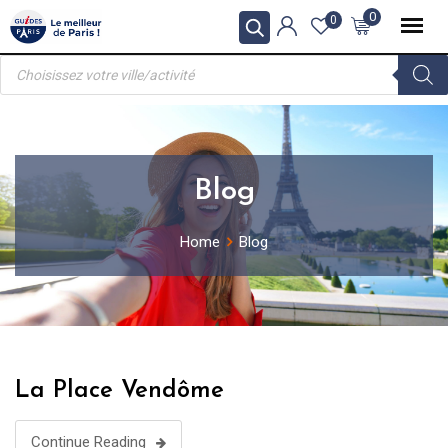
Skip
0
0
to
Recherche
content
de
produits
Blog
Home
Blog
La Place Vendôme
Continue Reading