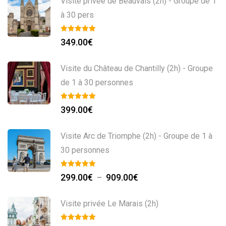
Visite privée de Beauvais (2h) - Groupe de 1
à 30 pers
349.00
€
Visite du Château de Chantilly (2h) - Groupe
de 1 à 30 personnes
399.00
€
Visite Arc de Triomphe (2h) - Groupe de 1 à
30 personnes
Plage
299.00
€
909.00
€
–
de
prix :
Visite privée Le Marais (2h)
299.00€