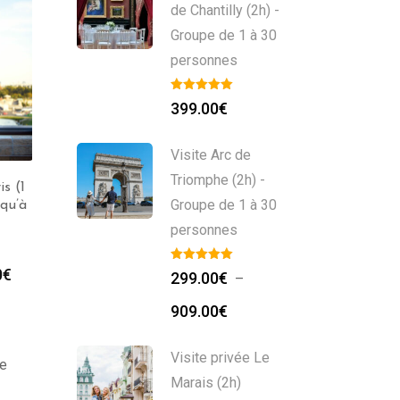
de Chantilly (2h) -
Groupe de 1 à 30
personnes
399.00
€
Visite Arc de
Triomphe (2h) -
is (1
Visite Privée de Saint-
Groupe de 1 à 30
squ’à
Germain-en-Laye (1 à
10h) – Groupe jusqu’à
personnes
30 personnes
289.00
€
–
809.00
€
0
€
299.00
€
–
909.00
€
Visite privée Le
ée
Marais (2h)