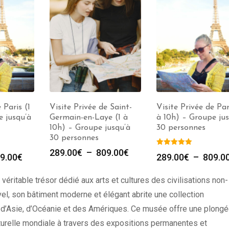
 Paris (1
Visite Privée de Saint-
Visite Privée de Par
e jusqu’à
Germain-en-Laye (1 à
à 10h) – Groupe ju
10h) – Groupe jusqu’à
30 personnes
30 personnes
289.00
€
–
809.00
€
9.00
€
289.00
€
–
809.0
n véritable trésor dédié aux arts et cultures des civilisations non-
vel, son bâtiment moderne et élégant abrite une collection
, d’Asie, d’Océanie et des Amériques. Ce musée offre une plong
lturelle mondiale à travers des expositions permanentes et