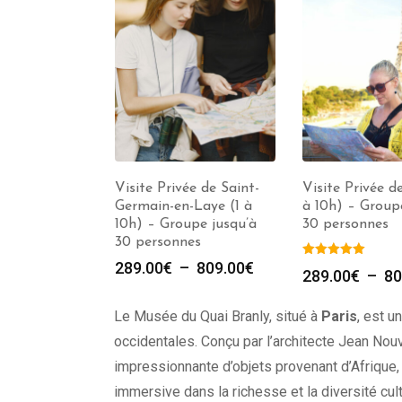
ée de Paris (1
Visite Privée de Saint-
Visite Privée de
roupe jusqu’à
Germain-en-Laye (1 à
à 10h) – Group
es
10h) – Groupe jusqu’à
30 personnes
30 personnes
289.00
€
–
809.00
€
–
809.00
€
289.00
€
–
80
Le Musée du Quai Branly, situé à
Paris
, est u
occidentales. Conçu par l’architecte Jean Nou
impressionnante d’objets provenant d’Afrique
immersive dans la richesse et la diversité cu