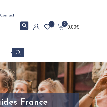
Contact
0
0
0.00
€
uides France