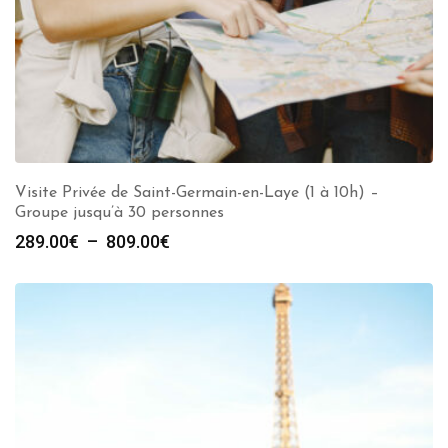
Visite Privée de Saint-Germain-en-Laye (1 à 10h) –
Groupe jusqu’à 30 personnes
Plage
289.00
€
–
809.00
€
de
prix :
289.00€
à
809.00€