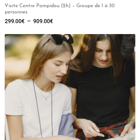
Visite Centre Pompidou (2h) – Groupe de 1 à 30
personnes
Plage
299.00
€
–
909.00
€
de
prix :
299.00€
à
909.00€