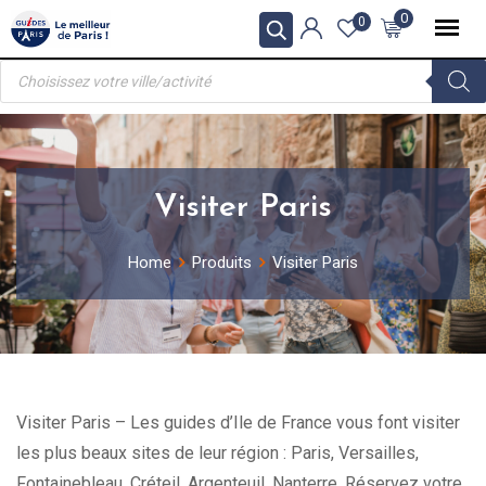
Skip
0
0
to
Recherche
content
de
produits
Visiter Paris
Home
Produits
Visiter Paris
Visiter Paris – Les guides d’Ile de France vous font visiter
les plus beaux sites de leur région : Paris, Versailles,
Fontainebleau, Créteil, Argenteuil, Nanterre. Réservez votre