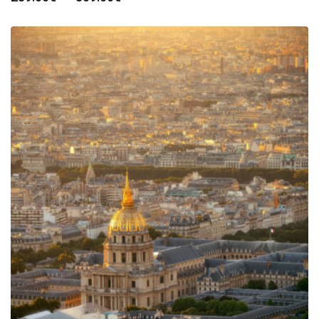
de
prix :
289.00€
à
809.00€