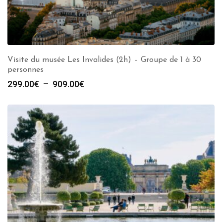
Visite du musée Les Invalides (2h) – Groupe de 1 à 30
personnes
Plage
299.00
€
–
909.00
€
de
prix :
299.00€
à
909.00€