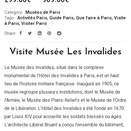
de
Category:
Musées de Paris
prix :
Tags:
Activités Paris
,
Guide Paris
,
Que faire à Paris
,
Visite
299.00€
à Paris
,
Visiter Paris
à
Share:
909.00€
Visite Musée Les Invalides
Le Musée des Invalides, situé dans le complexe
monumental de l’Hôtel des Invalides à Paris, est un haut
lieu de l’histoire militaire française. Inauguré en 1905, ce
musée regroupe plusieurs institutions, dont le Musée de
l’Armée, le Musée des Plans-Reliefs et le Musée de l’Ordre
de la Libération. L’Hôtel des Invalides a été fondé en 1670
par Louis XIV pour accueillir les soldats blessés ou âgés.
L’architecte Libéral Bruant a conçu l’ensemble du bâtiment,