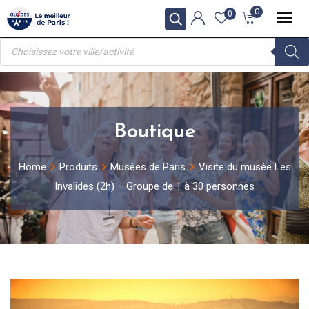
Skip
0
0
to
Recherche
content
de
produits
Boutique
Home
Produits
Musées de Paris
Visite du musée Les
Invalides (2h) – Groupe de 1 à 30 personnes