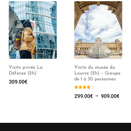
Visite privée La
Visite du musée du
Défense (2h)
Louvre (2h) – Groupe
de 1 à 30 personnes
309.00
€
Plag
299.00
€
–
909.00
€
de
prix :
299.
à
909.