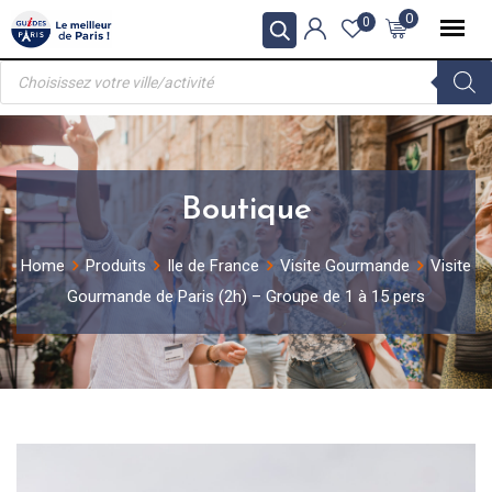
Skip
0
0
to
Recherche
content
de
produits
Boutique
Home
Produits
Ile de France
Visite Gourmande
Visite
Gourmande de Paris (2h) – Groupe de 1 à 15 pers