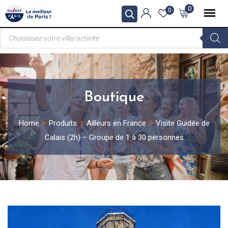
Skip
0
0
to
Recherche
content
de
produits
Boutique
Home
Produits
Ailleurs en France
Visite Guidée de
Calais (2h) – Groupe de 1 à 30 personnes