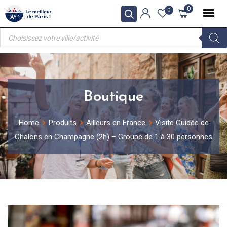
Skip
0
0
to
Recherche
content
de
produits
Boutique
Home
Produits
Ailleurs en France
Visite Guidée de
Chalons en Champagne (2h) – Groupe de 1 à 30 personnes