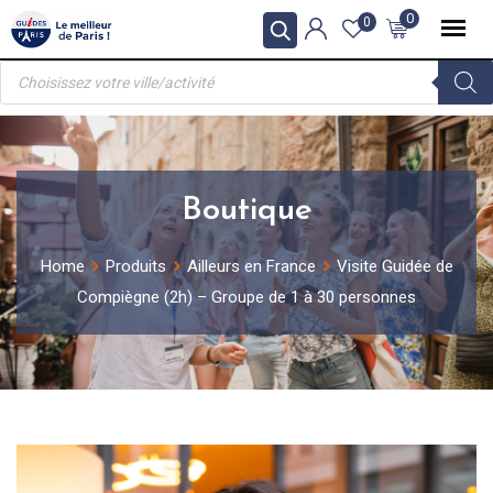
Skip
0
0
to
Recherche
content
de
produits
Boutique
Home
Produits
Ailleurs en France
Visite Guidée de
Compiègne (2h) – Groupe de 1 à 30 personnes