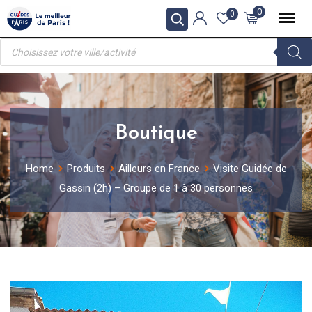
Skip
0
0
to
Recherche
content
de
produits
Boutique
Home
Produits
Ailleurs en France
Visite Guidée de
Gassin (2h) – Groupe de 1 à 30 personnes