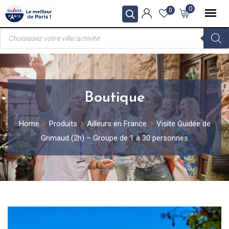
Skip
0
0
to
Recherche
content
de
produits
Boutique
Home
Produits
Ailleurs en France
Visite Guidée de
Grimaud (2h) – Groupe de 1 à 30 personnes