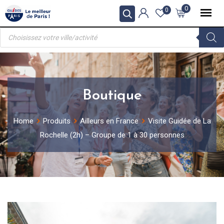
Skip
0
0
to
Recherche
content
de
produits
Boutique
Home
Produits
Ailleurs en France
Visite Guidée de La
Rochelle (2h) – Groupe de 1 à 30 personnes