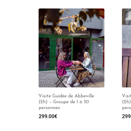
Visite Guidée de Abbeville
Vis
(2h) – Groupe de 1 à 30
(2h)
personnes
per
299.00
€
299