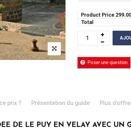
Product Price
299.0
Total
AJOU
Poser une question
ce prix ?
Présentation du guide
Plus d'offr
DEE DE LE PUY EN VELAY AVEC UN 