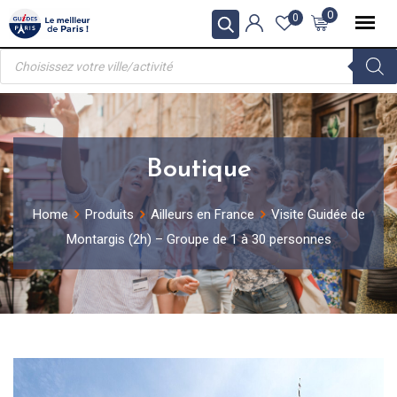
Skip
0
0
to
Recherche
content
de
produits
Boutique
Home
Produits
Ailleurs en France
Visite Guidée de
Montargis (2h) – Groupe de 1 à 30 personnes