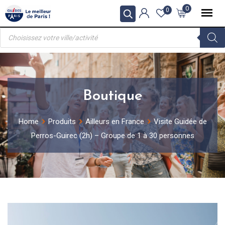
Skip
0
0
to
Recherche
content
de
produits
Boutique
Home
Produits
Ailleurs en France
Visite Guidée de
Perros-Guirec (2h) – Groupe de 1 à 30 personnes