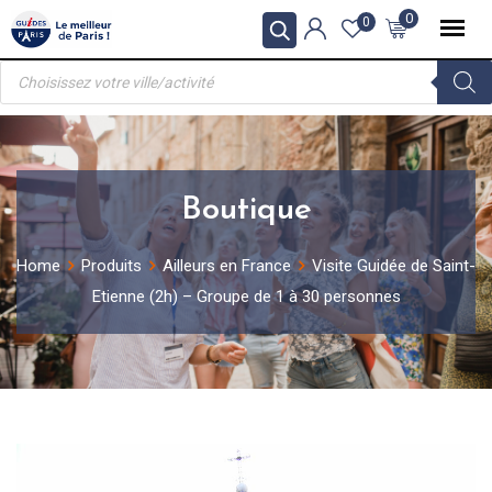
Skip
0
0
to
Recherche
content
de
produits
Boutique
Home
Produits
Ailleurs en France
Visite Guidée de Saint-
Etienne (2h) – Groupe de 1 à 30 personnes