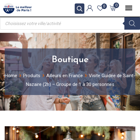
Skip
0
0
to
Recherche
content
de
produits
Boutique
Home
Produits
Ailleurs en France
Visite Guidée de Saint-
Nazaire (2h) – Groupe de 1 à 30 personnes