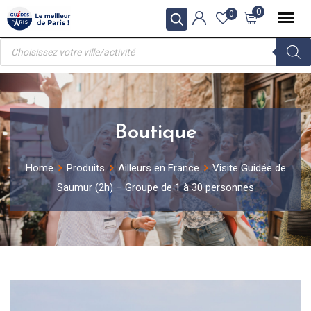
Skip
0
0
to
Recherche
content
de
produits
Boutique
Home
Produits
Ailleurs en France
Visite Guidée de
Saumur (2h) – Groupe de 1 à 30 personnes