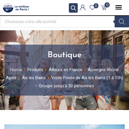
Skip
0
0
to
Recherche
content
de
produits
Boutique
Home
Produits
Ailleurs en France
Auvergne Rhône
Alpes
Aix les Bains
Visite Privée de Aix les Bains (1 à 10h)
– Groupe jusqu’à 30 personnes