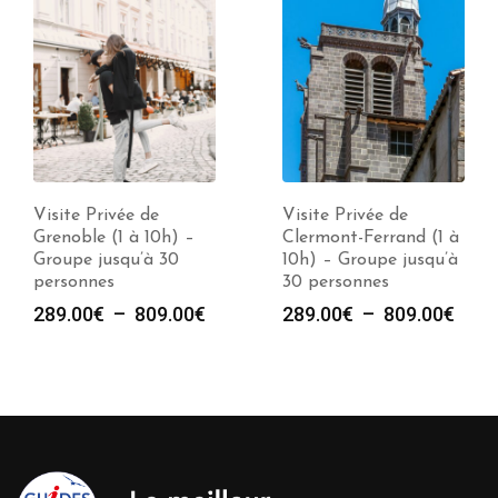
Visite Privée de
Visite Privée de
Grenoble (1 à 10h) –
Clermont-Ferrand (1 à
Groupe jusqu’à 30
10h) – Groupe jusqu’à
personnes
30 personnes
e
Plage
Plag
289.00
€
–
809.00
€
289.00
€
–
809.00
€
de
de
prix :
prix :
00€
289.00€
289.
à
à
00€
809.00€
809.