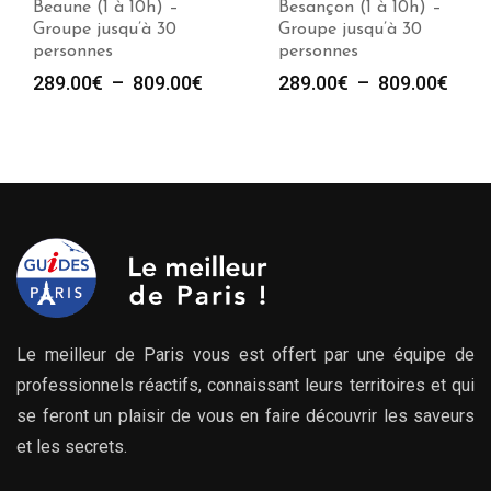
Beaune (1 à 10h) –
Besançon (1 à 10h) –
Groupe jusqu’à 30
Groupe jusqu’à 30
personnes
personnes
Plage
Plag
289.00
€
–
809.00
€
289.00
€
–
809.00
€
de
de
prix :
prix :
289.00€
289.
à
à
809.00€
809.
Le meilleur de Paris vous est offert par une équipe de
professionnels réactifs, connaissant leurs territoires et qui
se feront un plaisir de vous en faire découvrir les saveurs
et les secrets.