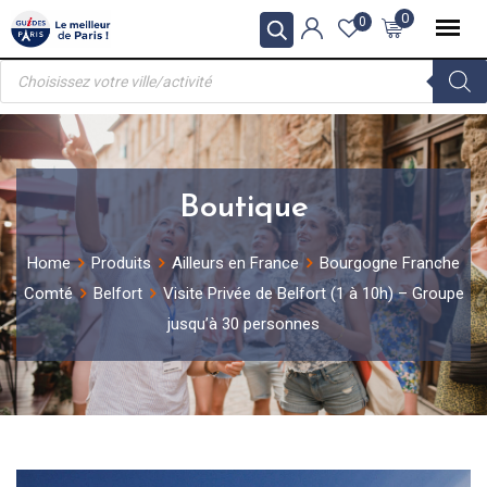
Skip
0
0
to
Recherche
content
de
produits
Boutique
Home
Produits
Ailleurs en France
Bourgogne Franche
Comté
Belfort
Visite Privée de Belfort (1 à 10h) – Groupe
jusqu’à 30 personnes