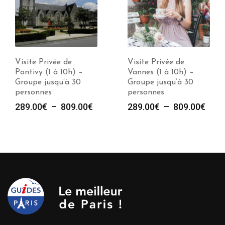
Visite Privée de
Visite Privée de
Pontivy (1 à 10h) –
Vannes (1 à 10h) –
Groupe jusqu’à 30
Groupe jusqu’à 30
personnes
personnes
e
Plage
Plag
289.00
€
–
809.00
€
289.00
€
–
809.00
€
de
de
prix :
prix :
00€
289.00€
289.
à
à
00€
809.00€
809.