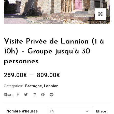
Visite Privée de Lannion (1 à
10h) – Groupe jusqu’à 30
personnes
Plage
289.00
€
–
809.00
€
de
Categories:
Bretagne
,
Lannion
prix :
Share:
289.00€
à
809.00€
Nombre d'heures
Effacer