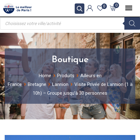
Skip
0
0
to
Recherche
content
de
produits
Boutique
Home
Produits
Ailleurs en
France
Bretagne
Lannion
Visite Privée de Lannion (1 à
10h) – Groupe jusqu’à 30 personnes