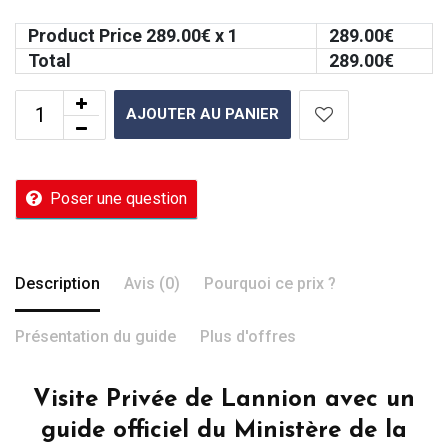
Product Price
289.00
€ x 1
289.00
€
Total
289.00
€
AJOUTER AU PANIER
Poser une question
Description
Avis (0)
Pourquoi ce prix ?
Présentation du guide
Plus d'offres
Visite Privée de Lannion avec un
guide officiel du Ministère de la