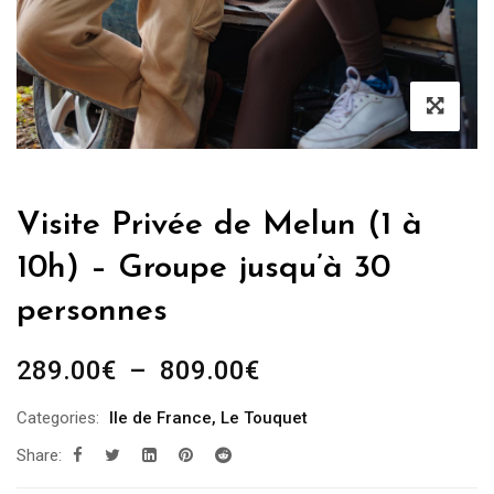
Visite Privée de Melun (1 à
10h) – Groupe jusqu’à 30
personnes
Plage
289.00
€
–
809.00
€
de
Categories:
Ile de France
,
Le Touquet
prix :
Share:
289.00€
à