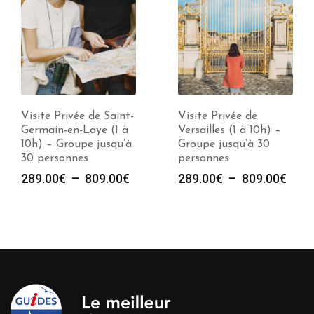
Visite Privée de Saint-
Visite Privée de
Germain-en-Laye (1 à
Versailles (1 à 10h) –
10h) – Groupe jusqu’à
Groupe jusqu’à 30
30 personnes
personnes
Plage
Plag
289.00
€
–
809.00
€
289.00
€
–
809.00
€
e
de
de
prix :
prix :
289.00€
289.
00€
à
à
809.00€
809.
00€