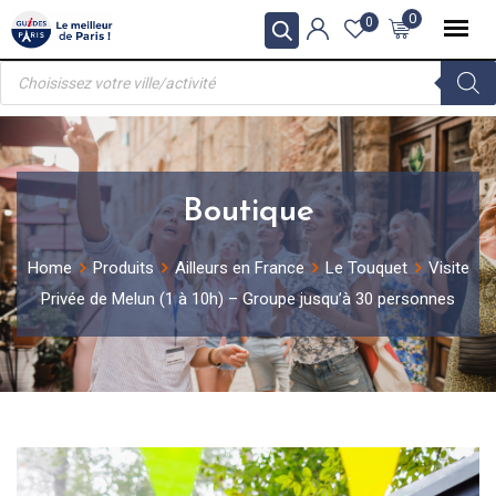
Skip
0
0
to
Recherche
content
de
produits
Boutique
Home
Produits
Ailleurs en France
Le Touquet
Visite
Privée de Melun (1 à 10h) – Groupe jusqu’à 30 personnes