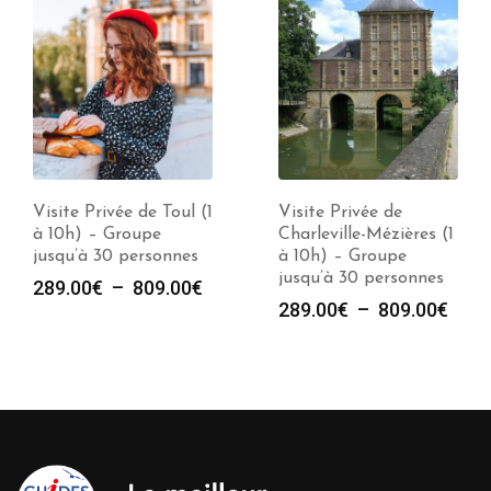
Visite Privée de Toul (1
Visite Privée de
à 10h) – Groupe
Charleville-Mézières (1
jusqu’à 30 personnes
à 10h) – Groupe
jusqu’à 30 personnes
Plage
289.00
€
–
809.00
€
e
Plag
289.00
€
–
809.00
€
de
de
prix :
prix :
289.00€
00€
289.
à
à
809.00€
00€
809.