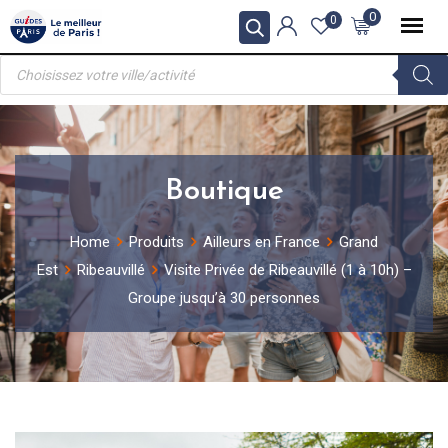
Skip
0
0
to
Recherche
content
de
produits
Boutique
Home
Produits
Ailleurs en France
Grand
Est
Ribeauvillé
Visite Privée de Ribeauvillé (1 à 10h) –
Groupe jusqu’à 30 personnes