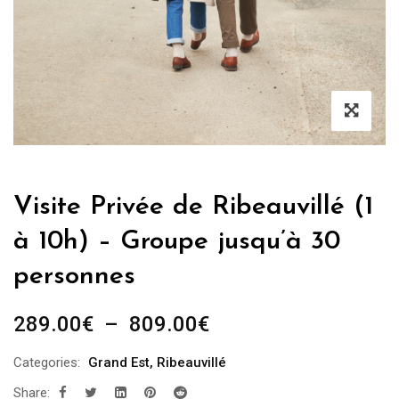
Visite Privée de Ribeauvillé (1
à 10h) – Groupe jusqu’à 30
personnes
Plage
289.00
€
–
809.00
€
de
Categories:
Grand Est
,
Ribeauvillé
prix :
Share:
289.00€