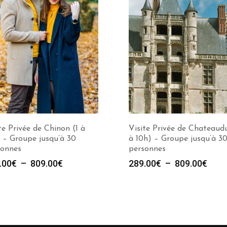
te Privée de Chinon (1 à
Visite Privée de Chateaudu
 – Groupe jusqu’à 30
à 10h) – Groupe jusqu’à 3
sonnes
personnes
Plage
Plag
.00
€
–
809.00
€
289.00
€
–
809.00
€
de
de
prix :
prix :
289.00€
289.
à
à
809.00€
809.