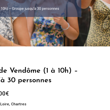
à 10h) – Groupe jusqu’à 30 personnes
 de Vendôme (1 à 10h) –
’à 30 personnes
Plage
00
€
de
 Loire
,
Chartres
prix :