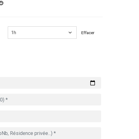
289.00€
à
809.00€
Effacer