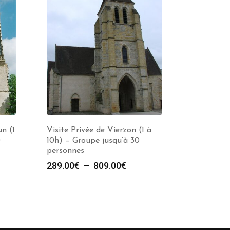
n (1
Visite Privée de Vierzon (1 à
0
10h) – Groupe jusqu’à 30
personnes
e
Plage
289.00
€
–
809.00
€
de
prix :
00€
289.00€
à
00€
809.00€