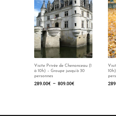
Visite Privée de Chenonceau (1
Visi
à 10h) – Groupe jusqu’à 30
10h)
personnes
per
Plage
289.00
€
–
809.00
€
289
de
prix :
289.00€
à
809.00€