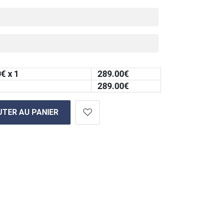
0
€ x 1
289.00
€
289.00
€
TER AU PANIER