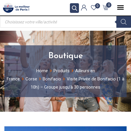
Skip
0
0
to
Recherche
content
de
produits
Boutique
Home
Produits
Ailleurs en
France
Corse
Bonifacio
Visite Privée de Bonifacio (1 à
10h) – Groupe jusqu’à 30 personnes