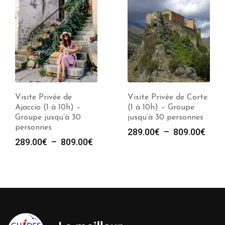
Visite Privée de
Visite Privée de Corte
Ajaccio (1 à 10h) –
(1 à 10h) – Groupe
Groupe jusqu’à 30
jusqu’à 30 personnes
personnes
e
Plag
289.00
€
–
809.00
€
Plage
289.00
€
–
809.00
€
de
de
prix :
prix :
00€
289.
289.00€
à
à
00€
809.
809.00€