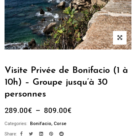
Visite Privée de Bonifacio (1 à
10h) – Groupe jusqu’à 30
personnes
Plage
289.00
€
–
809.00
€
de
Categories:
Bonifacio
,
Corse
prix :
Share:
289.00€