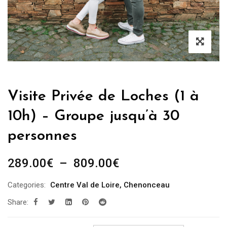
Visite Privée de Loches (1 à
10h) – Groupe jusqu’à 30
personnes
Plage
289.00
€
–
809.00
€
de
Categories:
Centre Val de Loire
,
Chenonceau
prix :
Share:
289.00€
à