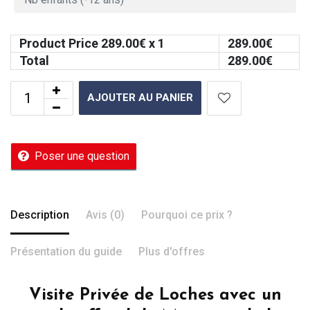
Product Price
289.00
€ x 1
289.00
€
Total
289.00
€
AJOUTER AU PANIER
Poser une question
Description
Avis (0)
Pourquoi ce prix ?
Présentation du guide
Plus d'offres
Visite Privée de Loches avec un