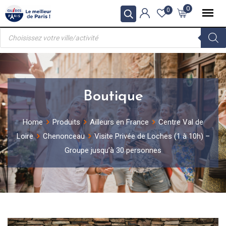
Skip
0
0
to
Recherche
content
de
produits
Boutique
Home
Produits
Ailleurs en France
Centre Val de
Loire
Chenonceau
Visite Privée de Loches (1 à 10h) –
Groupe jusqu’à 30 personnes