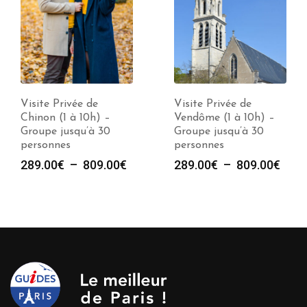
Visite Privée de
Visite Privée de
Chinon (1 à 10h) –
Vendôme (1 à 10h) –
Groupe jusqu’à 30
Groupe jusqu’à 30
personnes
personnes
e
Plage
Plag
289.00
€
–
809.00
€
289.00
€
–
809.00
€
de
de
prix :
prix :
00€
289.00€
289.
à
à
00€
809.00€
809.