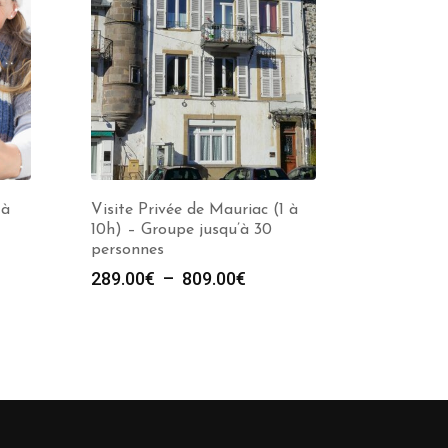
 à
Visite Privée de Mauriac (1 à
10h) – Groupe jusqu’à 30
personnes
e
Plage
289.00
€
–
809.00
€
de
prix :
00€
289.00€
à
00€
809.00€