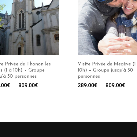
te Privée de Thonon les
Visite Privée de Megève (1
s (1 à 10h) – Groupe
10h) – Groupe jusqu’à 30
u’à 30 personnes
personnes
Plage
Plag
.00
€
–
809.00
€
289.00
€
–
809.00
€
de
de
prix :
prix :
289.00€
289.
à
à
809.00€
809.