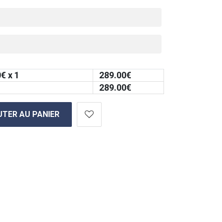
0
€ x 1
289.00
€
289.00
€
TER AU PANIER