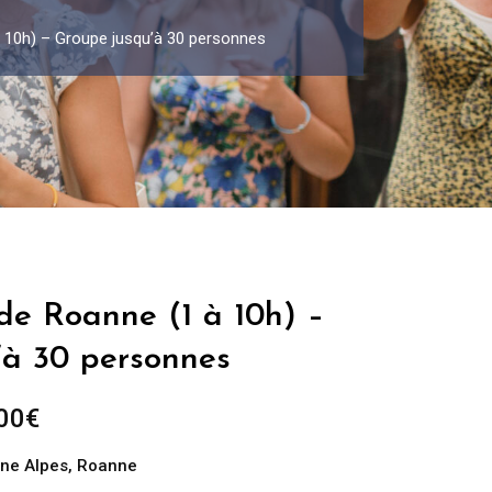
à 10h) – Groupe jusqu’à 30 personnes
 de Roanne (1 à 10h) –
’à 30 personnes
Plage
00
€
de
ne Alpes
,
Roanne
prix :