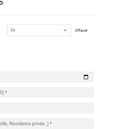
289.00€
à
809.00€
Effacer