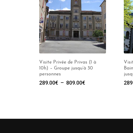
Visite Privée de Privas (1 à
Visi
10h) – Groupe jusqu’à 30
Bain
personnes
jusq
Plage
289.00
€
–
809.00
€
289
de
prix :
289.00€
à
809.00€